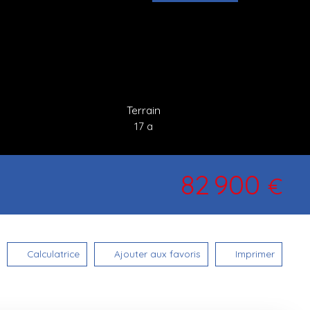
Terrain
17 a
82 900
€
Calculatrice
Ajouter aux favoris
Imprimer