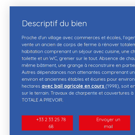
Descriptif du bien
Proche d'un village avec commerces et écoles, l'age
vente un ancien de corps de ferme à rénover totale
habitation comprenant un séjour avec cuisine, une c
toilette et un WC, grenier sur le tout. Absence de chauf
même bâtiment, une grange à reconstruire en partie
Autres dépendances non attenantes comprenant un
environ et anciennes étables et écuries pour environ 
hectares
avec bail agricole en cours
(1998), soit e
sur le terrain. Travaux de charpente et couvertures 
TOTALE A PREVOIR.
+33 2 33 25 78
Envoyer un
68
mail