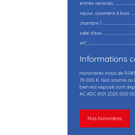
entrée véranda
séjour, cuisinière à bois
chambre 1
salle d'eau
WC
Informations 
Honoraires inclus de 9.08
76 000 €. Non soumis au D
bien est exposé sont dispo
AC ADC 6101 2025 000 00
Nos honoraires