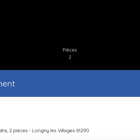
Pièces
2
ment
re, 2 pièces - Longny les Villages 61290