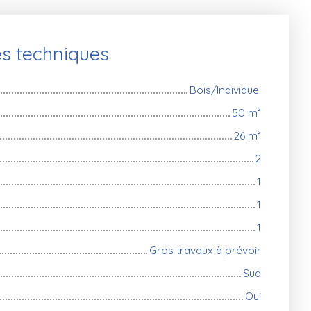
es techniques
Bois/Individuel
50
m²
26
m²
2
1
1
1
Gros travaux à prévoir
Sud
Oui