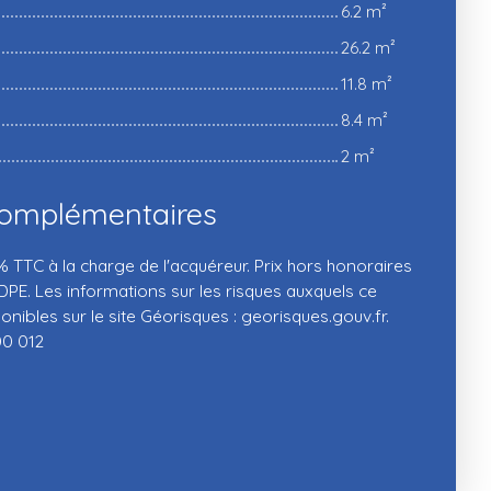
6.2 m²
26.2 m²
11.8 m²
8.4 m²
2 m²
complémentaires
% TTC à la charge de l'acquéreur. Prix hors honoraires
PE. Les informations sur les risques auxquels ce
nibles sur le site Géorisques : georisques.gouv.fr.
0 012