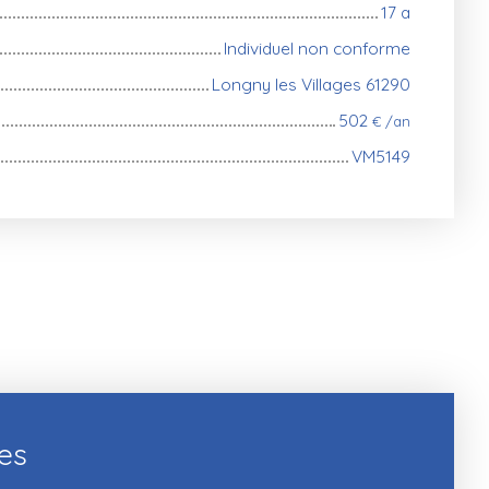
17 a
Individuel non conforme
Longny les Villages 61290
502
€ /an
VM5149
ces