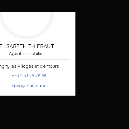
ELISABETH THIEBAUT
Agent Immobilier
ngny les Villages et alentours
+33 2 33 25 78 68
Envoyer un e-mail