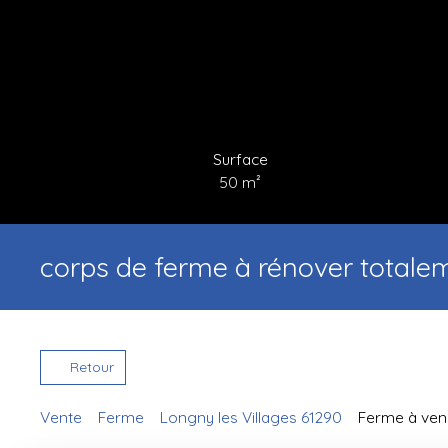
Surface
50
m²
corps de ferme à rénover totale
Retour
Vente
Ferme
Longny les Villages 61290
Ferme à vend