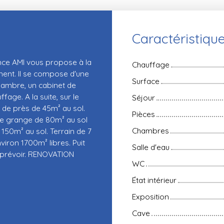
Caractéristiqu
nce AMI vous propose à la
Chauffage
ment. Il se compose d'une
Surface
hambre, un cabinet de
fage. A la suite, sur le
Séjour
 de près de 45m² au sol.
Pièces
e grange de 80m² au sol
Chambres
150m² au sol. Terrain de 7
nviron 1700m² libres. Puit
Salle d'eau
à prévoir. RENOVATION
WC
État intérieur
Exposition
Cave