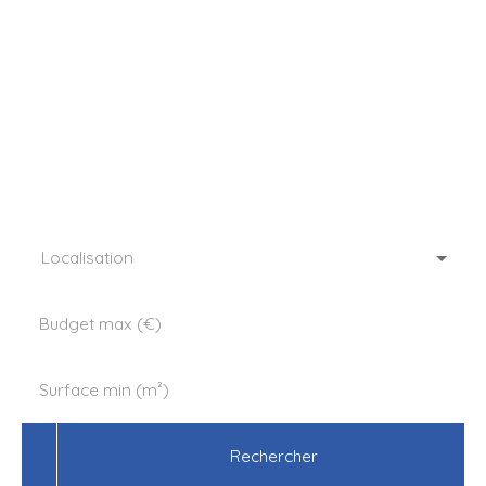
l’agence AMI de
Longny au Perche,
le partenaire de vos
réussites depuis 2009
Localisation
Budget max (€)
Surface min (m²)
Rechercher