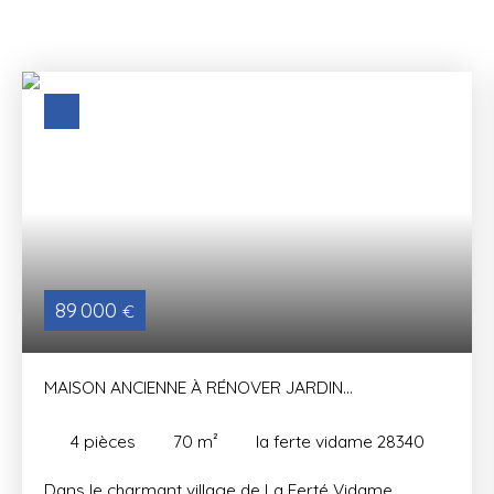
89 000
€
MAISON ANCIENNE À RÉNOVER JARDIN
DÉPENDANCES
4
pièces
70
m²
la ferte vidame 28340
Dans le charmant village de La Ferté Vidame,