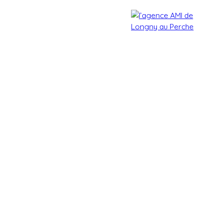
Accueil
Acheter
Estimer
Vendre
Biens vendu
Estimation