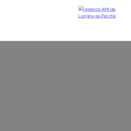
Accueil
Acheter
Estimer
Vendre
Biens vendu
Estimation