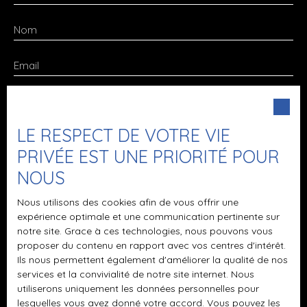
DÉCOUVRIR.
Nom
Email
Type d'offre
Vente
Type de bien
LE RESPECT DE VOTRE VIE
Ferme
PRIVÉE EST UNE PRIORITÉ POUR
Localisation
NOUS
Longny les Villages (61290)
Nous utilisons des cookies afin de vous offrir une
Budget max (€)
expérience optimale et une communication pertinente sur
notre site. Grace à ces technologies, nous pouvons vous
Surface min (m²)
proposer du contenu en rapport avec vos centres d'intérêt.
Ils nous permettent également d'améliorer la qualité de nos
services et la convivialité de notre site internet. Nous
Pièces min
utiliserons uniquement les données personnelles pour
lesquelles vous avez donné votre accord. Vous pouvez les