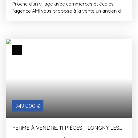
Proche d'un village avec commerces et écoles,
l'agence AMI vous propose à la vente un ancien de
corps de ferme à rénover totalement. Il se
compose d'une habitation comprenant un séjour
avec cuisine, une chambre, un cabinet de toilette et
un WC, grenier sur le tout. Absence de chauffage. A
la suite, sur le même bâtiment, une grange à
reconstruire en partie de près de 45m² au sol.
Autres dépendances non attenantes comprenant
une grange de 80m² au sol environ et anciennes
étables et écuries pour environ 150m² au sol.
Terrain de 7 hectares avec bail agricole en
cours (1998), soit environ 1700m² libres. Puit sur le
terrain. Travaux de charpente et couvertures à
prévoir. RENOVATION TOTALE A PREVOIR.
949 000
€
FERME À VENDRE, 11 PIÈCES - LONGNY LES
VILLAGES 61290