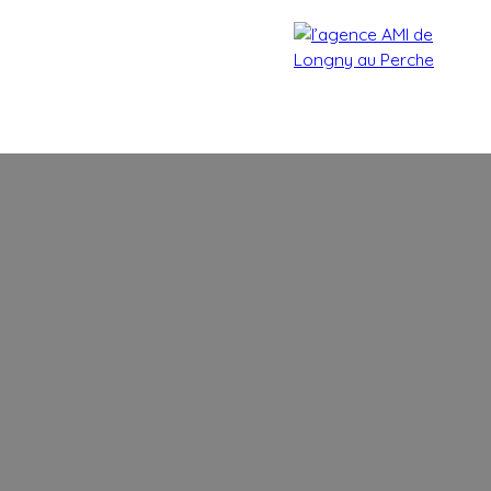
Accueil
Acheter
Estimer
Vendre
Biens vendu
Estimation