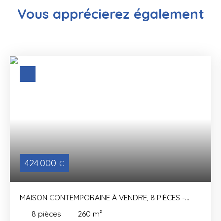
Vous apprécierez
également
424 000
€
MAISON CONTEMPORAINE À VENDRE, 8 PIÈCES -
LONGNY LES VILLAGES 61290
8
pièces
260
m²