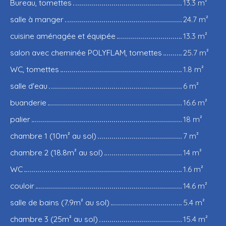
Bureau, tomettes
13.3 m²
salle à manger
24.7 m²
cuisine aménagée et équipée
13.3 m²
salon avec cheminée POLYFLAM, tomettes
25.7 m²
WC, tomettes
1.8 m²
salle d'eau
6 m²
buanderie
16.6 m²
palier
18 m²
chambre 1 (10m² au sol)
7 m²
chambre 2 (18.8m² au sol)
14 m²
WC
1.6 m²
couloir
14.6 m²
salle de bains (7.9m² au sol)
5.4 m²
chambre 3 (25m² au sol)
15.4 m²