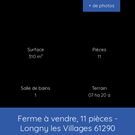
+ de photos
Surface
Pièces
310
m²
11
Salle de bains
Terrain
1
07 ha 20 a
Ferme à vendre, 11 pièces -
Longny les Villages 61290