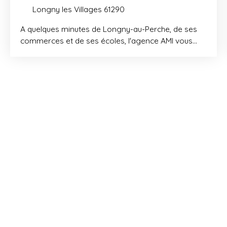
Longny les Villages 61290
A quelques minutes de Longny-au-Perche, de ses
commerces et de ses écoles, l'agence AMI vous
propose, au calme, en hameau, une confortable
maison contemporaine totalisant 5 chambres sur
près de 260m² habitables sur 2500m² de terrain
environ avec mare et bâtiment de 240m². La
maison, construite en 1975 et agrandie et rénovée
avec goût en 2014 aux normes RT2012, comprend
au rez de chaussée: une spacieuse pièce ouverte
avec une entrée et un grand vestiaire, une cuisine
aménagée et équipée moderne et un séjour
lumineux avec poêle à bois (82m²), à la suite, un
couloir dessert, un WC, une suite parentale avec
partie dressing (24. 5m²) et une salle d'eau/WC (6.
5m²), une buanderie avec coin chaufferie et un
cellier. Au 1er étage : un salon chaleureux avec
cheminée ouverte et donnant accès à la terrasse
en bois de 43m², une cuisine aménagée, une salle