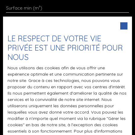
Surface min (m²)
Pièces min
LE RESPECT DE VOTRE VIE
J'accepte le traitement de mes données
personnelles conformément au RGPD. Si vous ne
PRIVÉE EST UNE PRIORITÉ POUR
souhaitez pas faire l'objet de prospection
NOUS
commerciale par voie téléphonique, vous pouvez
vous inscrire gratuitement sur la liste d'opposition
Nous utilisons des cookies afin de vous offrir une
au démarchage téléphonique, prévu par l'article
expérience optimale et une communication pertinente sur
L223-1 du code de la consommation, sur le site
notre site. Grace à ces technologies, nous pouvons vous
Internet www.bloctel.gouv.fr ou par courrier
proposer du contenu en rapport avec vos centres d'intérêt.
adressé à :
Ils nous permettent également d'améliorer la qualité de nos
services et la convivialité de notre site internet. Nous
utiliserons uniquement les données personnelles pour
Société Worldline, Service Bloctel, CS 61311, 41013
lesquelles vous avez donné votre accord. Vous pouvez les
BLOIS CEDEX.
modifier à n'importe quel moment via la rubrique ″Gérer les
cookies″ en bas de notre site, à l'exception des cookies
Pour en savoir plus sur le traitement de vos
essentiels à son fonctionnement. Pour plus d'informations
données personnelles, veuillez consulter notre