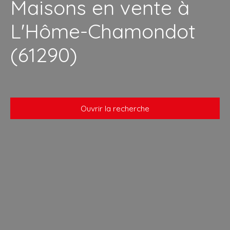
Maisons en vente à
L'Hôme-Chamondot
(61290)
Ouvrir la recherche
Type de bien
Maison
Localisation
L'Hôme-Chamondot (61290)
Budget max (€)
Surface min (m²)