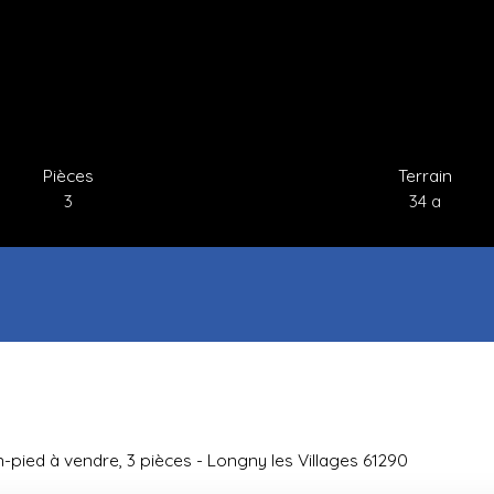
Pièces
Terrain
3
34 a
n-pied à vendre, 3 pièces - Longny les Villages 61290