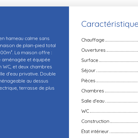
Caractéristiqu
 en hameau calme sans
Chauffage
maison de plain-pied total
Ouvertures
400m². La maison offre :
ine aménagée et équipée
Surface
un WC, et deux chambres
Séjour
le d'eau privative. Double
Pièces
aménageable au dessus
ctrique, terrasse de plus
Chambres
Salle d'eau
WC
Construction
État intérieur