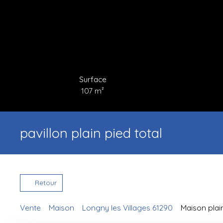
Surface
107
m²
pavillon plain pied total
Retour
Vente
Maison
Longny les Villages 61290
Maison plai