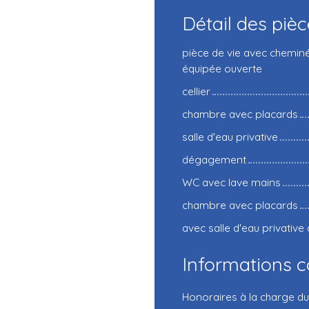
Détail des piè
pièce de vie avec chemin
équipée ouverte
cellier
chambre avec placards
salle d'eau privative
dégagement
WC avec lave mains
chambre avec placards
avec salle d'eau privativ
Informations 
Honoraires à la charge du