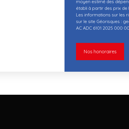
moyen estimé des dépense
établi à partir des prix de
Les informations sur les 
sur le site Géorisques : ge
AC ADC 6101 2025 000 00
Nos honoraires