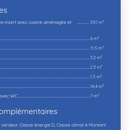
ces
ée insert avec cuisine aménagée et
59.1 m²
6 m²
11.5 m²
3.2 m²
2.3 m²
1.5 m²
16.4 m²
e avec WC
7 m²
complémentaires
 vendeur. Classe énergie D, Classe climat A Montant