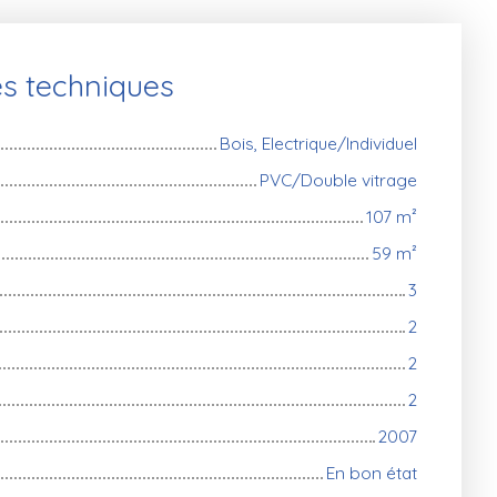
es techniques
Bois, Electrique/Individuel
PVC/Double vitrage
107
m²
59
m²
3
2
2
2
2007
En bon état