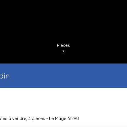
Pièces
3
din
tés à vendre, 3 pièces - Le Mage 61290