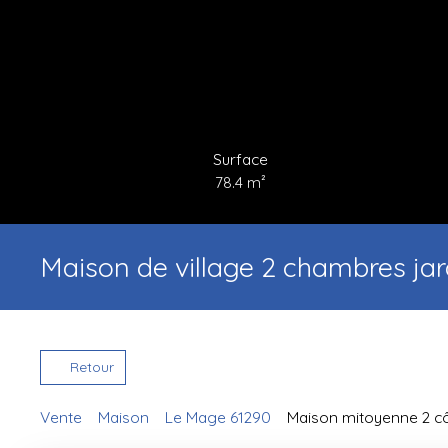
Surface
78.4
m²
Maison de village 2 chambres jar
Retour
Vente
Maison
Le Mage 61290
Maison mitoyenne 2 cô