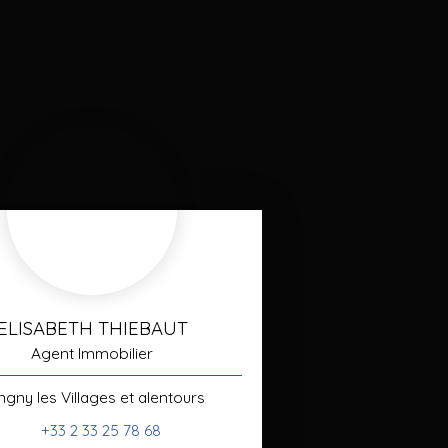
ELISABETH THIEBAUT
Agent Immobilier
ngny les Villages et alentours
+33 2 33 25 78 68