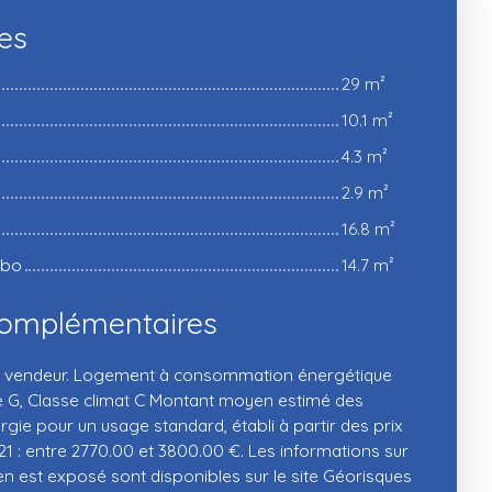
ces
29 m²
10.1 m²
4.3 m²
2.9 m²
16.8 m²
abo
14.7 m²
complémentaires
du vendeur. Logement à consommation énergétique
e G, Classe climat C Montant moyen estimé des
gie pour un usage standard, établi à partir des prix
21 : entre 2770.00 et 3800.00 €. Les informations sur
en est exposé sont disponibles sur le site Géorisques