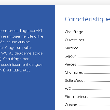
Caractéristiqu
commerces, l'agence AMI
Chauffage
nne mitoyenne. Elle offre
Ouvertures
e, et une cuisine
er étage, un palier
Surface
ec WC. Au deuxième étage
Séjour
). Chauffage par
Pièces
s, assainissement de type
 BON ÉTAT GENERALE.
Chambres
Salle d'eau
WC
État intérieur
Cuisine