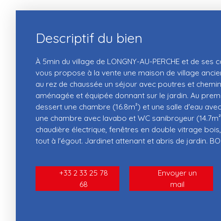
Descriptif du bien
À 5min du village de LONGNY-AU-PERCHE et de ses 
vous propose à la vente une maison de village ancie
au rez de chaussée un séjour avec poutres et cheminé
aménagée et équipée donnant sur le jardin. Au premi
dessert une chambre (16.8m²) et une salle d'eau av
une chambre avec lavabo et WC sanibroyeur (14.7m²
chaudière électrique, fenêtres en double vitrage boi
tout à l'égout. Jardinet attenant et abris de jardin.
+33 2 33 25 78
Envoyer un
68
mail