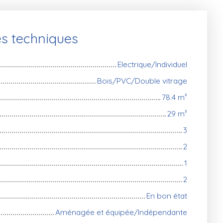
es techniques
Electrique/Individuel
Bois/PVC/Double vitrage
78.4
m²
29
m²
3
2
1
2
En bon état
Aménagée et équipée/Indépendante