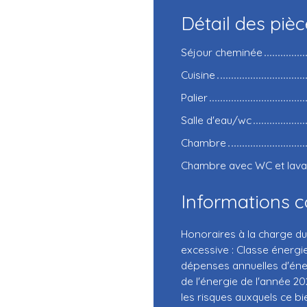
Détail des piè
Séjour cheminée
Cuisine
Palier
Salle d'eau/wc
Chambre
Chambre avec WC et lav
Informations 
Honoraires à la charge 
excessive : Classe énergi
dépenses annuelles d'éner
de l'énergie de l'année 20
les risques auxquels ce bi