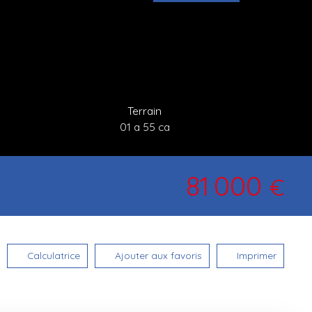
Terrain
01 a 55 ca
81 000
€
Calculatrice
Ajouter aux favoris
Imprimer