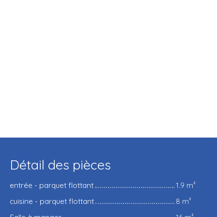
Détail des pièces
entrée - parquet flottant
1.9 m²
cuisine - parquet flottant
8 m²
Salle à manger
16 m²