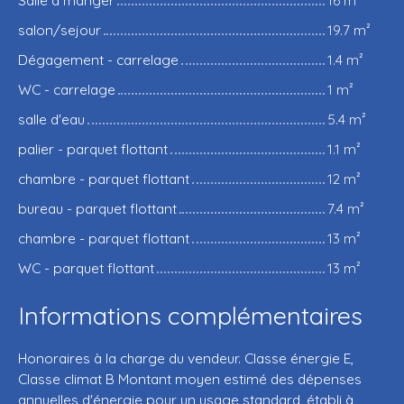
salon/sejour
19.7 m²
Dégagement - carrelage
1.4 m²
WC - carrelage
1 m²
salle d'eau
5.4 m²
palier - parquet flottant
1.1 m²
chambre - parquet flottant
12 m²
bureau - parquet flottant
7.4 m²
chambre - parquet flottant
13 m²
WC - parquet flottant
13 m²
Informations complémentaires
Honoraires à la charge du vendeur. Classe énergie E,
Classe climat B Montant moyen estimé des dépenses
annuelles d'énergie pour un usage standard, établi à