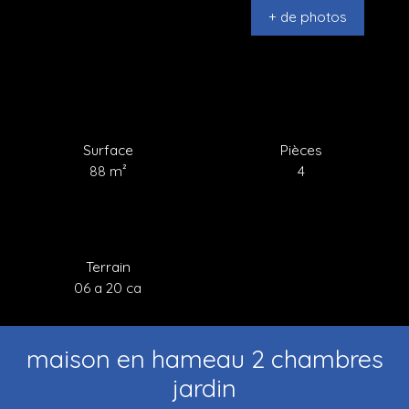
+ de photos
Surface
Pièces
88
m²
4
Terrain
06 a 20 ca
maison en hameau 2 chambres
jardin