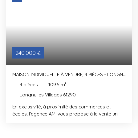
240 000
€
MAISON INDIVIDUELLE À VENDRE, 4 PIÈCES - LONGNY
LES VILLAGES 61290
4
pièces
109.5
m²
Longny les Villages 61290
En exclusivité, à proximité des commerces et
écoles, l'agence AMI vous propose à la vente un
pavillon sur sous sol total de 110m² habitables
environ sur plus de 900m² de terrain. La maison
offre au rez de chaussée une entrée, un séjour