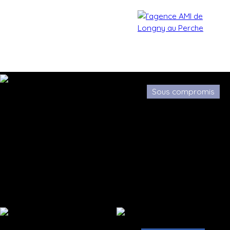
Sous compromis
Accueil
Acheter
Estimer
Vendre
Biens vendu
Estimation