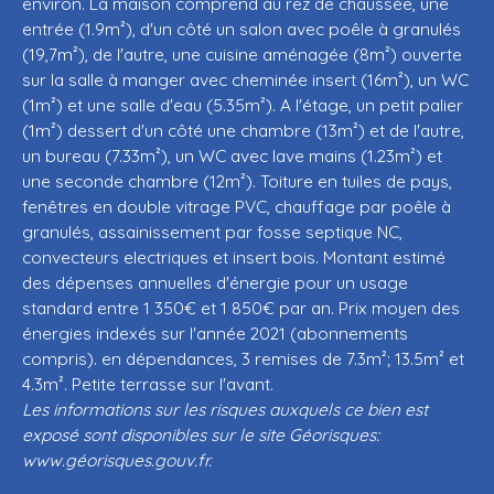
environ. La maison comprend au rez de chaussée, une
entrée (1.9m²), d'un côté un salon avec poêle à granulés
(19,7m²), de l'autre, une cuisine aménagée (8m²) ouverte
sur la salle à manger avec cheminée insert (16m²), un WC
(1m²) et une salle d'eau (5.35m²). A l'étage, un petit palier
(1m²) dessert d'un côté une chambre (13m²) et de l'autre,
un bureau (7.33m²), un WC avec lave mains (1.23m²) et
une seconde chambre (12m²). Toiture en tuiles de pays,
fenêtres en double vitrage PVC, chauffage par poêle à
granulés, assainissement par fosse septique NC,
convecteurs electriques et insert bois. Montant estimé
des dépenses annuelles d'énergie pour un usage
standard entre 1 350€ et 1 850€ par an. Prix moyen des
énergies indexés sur l'année 2021 (abonnements
compris). en dépendances, 3 remises de 7.3m²; 13.5m² et
4.3m². Petite terrasse sur l'avant.
Les informations sur les risques auxquels ce bien est
exposé sont disponibles sur le site Géorisques:
www.géorisques.gouv.fr.