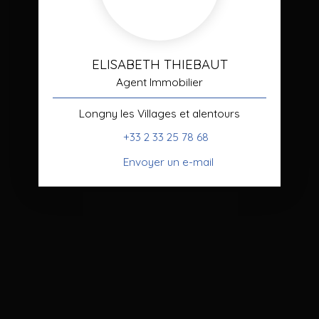
ELISABETH THIEBAUT
Agent Immobilier
Longny les Villages et alentours
+33 2 33 25 78 68
Envoyer un e-mail