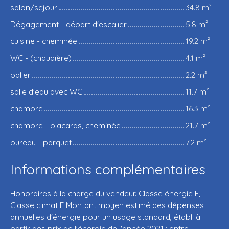
salon/sejour
34.8 m²
Dégagement - départ d'escalier
5.8 m²
cuisine - cheminée
19.2 m²
WC - (chaudière)
4.1 m²
palier
2.2 m²
salle d'eau avec WC
11.7 m²
chambre
16.3 m²
chambre - placards, cheminée
21.7 m²
bureau - parquet
7.2 m²
Informations complémentaires
Honoraires à la charge du vendeur. Classe énergie E,
Classe climat E Montant moyen estimé des dépenses
annuelles d'énergie pour un usage standard, établi à
partir des prix de l'énergie de l'année 2021 : entre