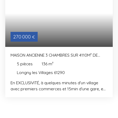
270 000
€
MAISON ANCIENNE 3 CHAMBRES SUR 4110M² DE
TERRAIN
5
pièces
136
m²
Longny les Villages 61290
En EXCLUSIVITÉ, à quelques minutes d'un village
avec premiers commerces et 15min d'une gare, en
hameau au calme, l'agence AMI vous propose une
maison ancienne rénovée de près de 140m²
habitables sur plus de 4110m² de terrain avec vue
dégagée. La maison offre au rez de chaussée : une