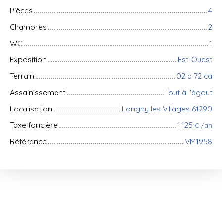
Pièces
4
Chambres
2
WC
1
Exposition
Est-Ouest
Terrain
02 a 72 ca
Assainissement
Tout à l'égout
Localisation
Longny les Villages 61290
Taxe foncière
1 125
€ /an
Référence
VM1958