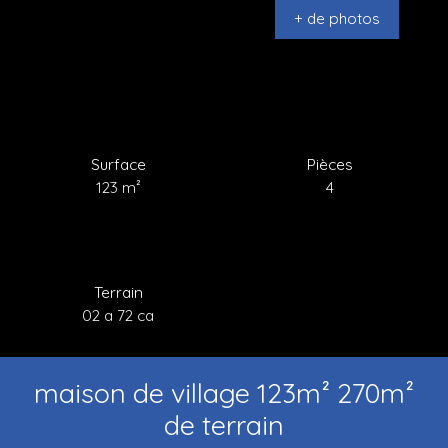
+ de photos
Surface
Pièces
123
m²
4
Terrain
02 a 72 ca
maison de village 123m² 270m²
de terrain