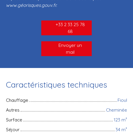
www.géorisques.gouv.fr.
+33 2 33 25 78
68
Envoyer un
mail
Caractéristiques techniques
Chauffage
Fioul
Autres
Cheminée
Surface
123
m²
Séjour
34
m²