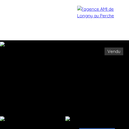
Vendu
Accueil
Acheter
Estimer
Vendre
Biens vendu
Estimation