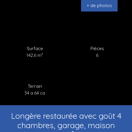
+ de photos
Surface
Pièces
142.6
m²
6
Terrain
34 a 64 ca
Longère restaurée avec goût 4
chambres, garage, maison