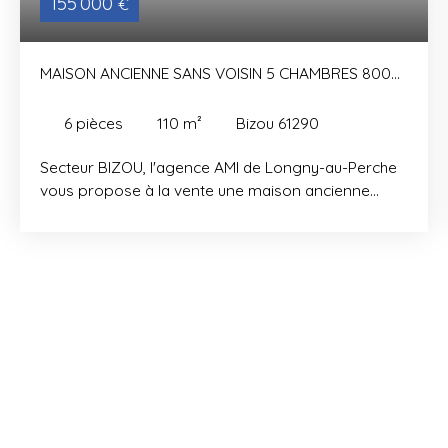
155 000
€
MAISON ANCIENNE SANS VOISIN 5 CHAMBRES 800M²
DE TERRAIN
6
pièces
110
m²
Bizou 61290
Secteur BIZOU, l'agence AMI de Longny-au-Perche
vous propose à la vente une maison ancienne
entourée de prairies de près de 110m² habitables
sur environ 800m² de terrain, sans voisin proche
dans un chemin en impasse. Elle offre au rez de
chaussée: une pièce de vie lumineuse avec
cheminée et tomettes ( 43. 8m²), une cuisine
aménagée (8. 7m²) avec porte fenêtre, une salle de
bains avec WC, et 2 chambres de 9m²
communiquantes. A l'étage, d'un côté 2 chambres
mansardées (11m² et 13m²) et de l'autre, un
dégagement desservant une salle d'eau avec WC
et une 5ème chambre (9m²). Chauffage central gaz