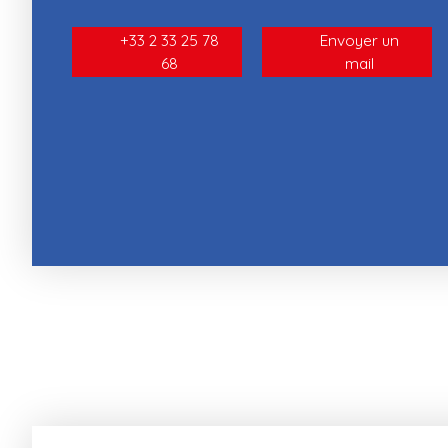
+33 2 33 25 78
Envoyer un
68
mail