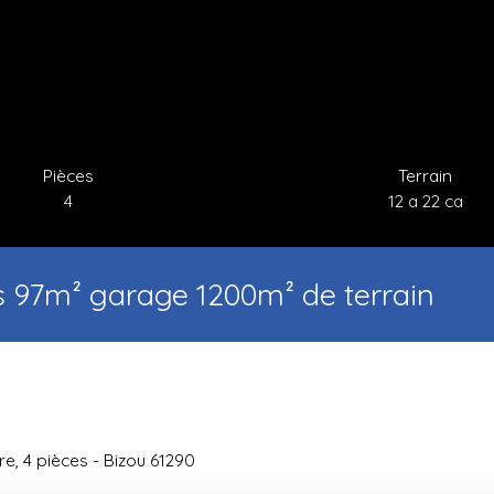
Pièces
Terrain
4
12 a 22 ca
s 97m² garage 1200m² de terrain
re, 4 pièces - Bizou 61290