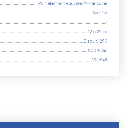
Partiellement équipée/Américaine
Sud-Est
1
12 a 22 ca
Bizou 61290
900
€ /an
VM1948