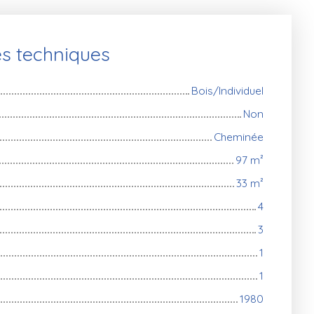
es techniques
Bois/Individuel
Non
Cheminée
97
m²
33
m²
4
3
1
1
1980