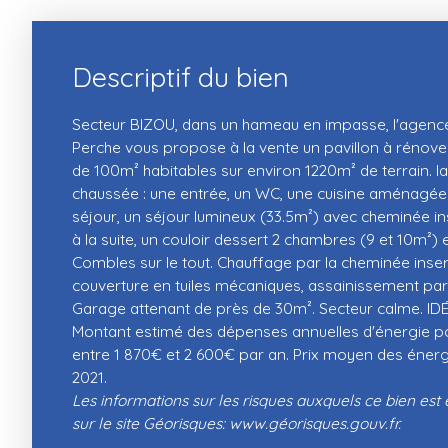
Descriptif du bien
Secteur BIZOU, dans un hameau en impasse, l'agenc
Perche vous propose à la vente un pavillon à rénove
de 100m² habitables sur environ 1220m² de terrain. l
chaussée : une entrée, un WC, une cuisine aménagée 
séjour, un séjour lumineux (33.5m²) avec cheminée in
à la suite, un couloir dessert 2 chambres (9 et 10m²) e
Combles sur le tout. Chauffage par la cheminée insert
couverture en tuiles mécaniques, assainissement par
Garage attenant de près de 30m². Secteur calme. I
Montant estimé des dépenses annuelles d'énergie p
entre 1 870€ et 2 600€ par an. Prix moyen des énerg
2021.
Les informations sur les risques auxquels ce bien est
sur le site Géorisques: www.géorisques.gouv.fr.