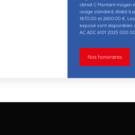
climat C Montant moyen e
usage standard, établi à pa
1870.00 et 2600.00 €. Les
exposé sont disponibles su
AC ADC 6101 2025 000 00
Nos honoraires