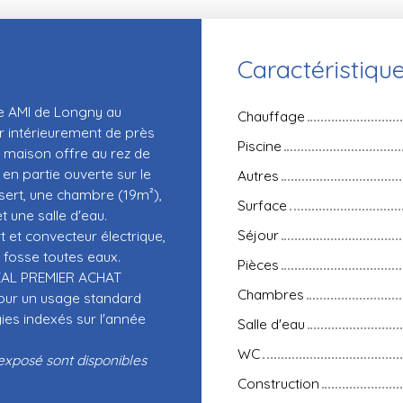
Caractéristiqu
e AMI de Longny au
Chauffage
r intérieurement de près
Piscine
a maison offre au rez de
en partie ouverte sur le
Autres
sert, une chambre (19m²),
Surface
t une salle d'eau.
Séjour
 et convecteur électrique,
 fosse toutes eaux.
Pièces
DÉAL PREMIER ACHAT
Chambres
our un usage standard
ies indexés sur l'année
Salle d'eau
WC
 exposé sont disponibles
Construction