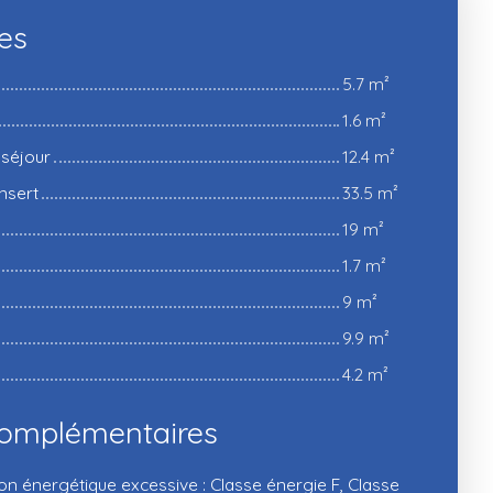
ces
5.7 m²
1.6 m²
 séjour
12.4 m²
nsert
33.5 m²
19 m²
1.7 m²
9 m²
9.9 m²
4.2 m²
complémentaires
énergétique excessive : Classe énergie F, Classe