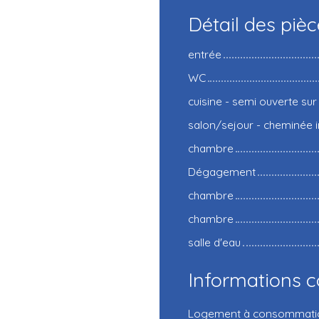
Détail des piè
entrée
WC
cuisine - semi ouverte sur
salon/sejour - cheminée i
chambre
Dégagement
chambre
chambre
salle d'eau
Informations 
Logement à consommation 