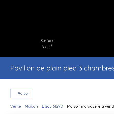
Surface
97
m²
Pavillon de plain pied 3 chambre
Retour
Vente
Maison
Bizou 61290
Maison individuelle à vend