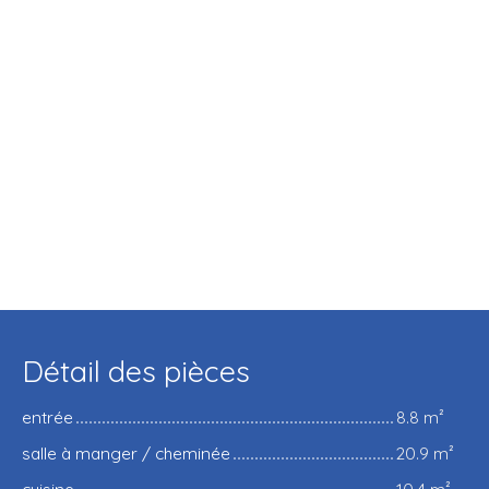
Détail des pièces
entrée
8.8 m²
salle à manger / cheminée
20.9 m²