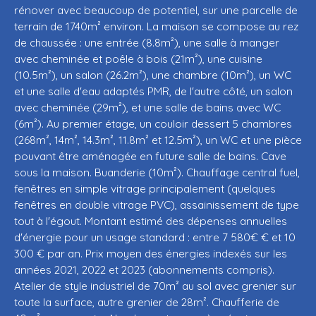
rénover avec beaucoup de potentiel, sur une parcelle de
terrain de 1740m² environ. La maison se compose au rez
de chaussée : une entrée (8.8m²), une salle à manger
avec cheminée et poêle à bois (21m²), une cuisine
(10.5m²), un salon (26.2m²), une chambre (10m²), un WC
et une salle d'eau adaptés PMR, de l'autre côté, un salon
avec cheminée (29m²), et une salle de bains avec WC
(6m²). Au premier étage, un couloir dessert 5 chambres
(268m², 14m², 14.3m², 11.8m² et 12.5m²), un WC et une pièce
pouvant être aménagée en future salle de bains. Cave
sous la maison. Buanderie (10m²). Chauffage central fuel,
fenêtres en simple vitrage principalement (quelques
fenêtres en double vitrage PVC), assainissement de type
tout à l'égout. Montant estimé des dépenses annuelles
d'énergie pour un usage standard : entre 7 580€ € et 10
300 € par an. Prix moyen des énergies indexés sur les
années 2021, 2022 et 2023 (abonnements compris).
Atelier de style industriel de 70m² au sol avec grenier sur
toute la surface, autre grenier de 28m². Chaufferie de