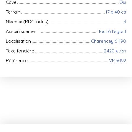
Cave
Oui
Terrain
17 a 40 ca
Niveaux (RDC inclus)
3
Assainissement
Tout à l'égout
Localisation
Charencey 61190
Taxe foncière
2 420
€ /an
Référence
VM5092