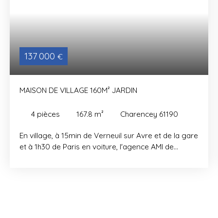
137 000
€
MAISON DE VILLAGE 160M² JARDIN
4
pièces
167.8
m²
Charencey 61190
En village, à 15min de Verneuil sur Avre et de la gare
et à 1h30 de Paris en voiture, l'agence AMI de
Longny-auPerche vous propose à la vente une
maison ancienne mitoyenne d'un côté, rénovée de
160m² habitable sur environ 223m² de terrain. La
maison offre au rez de chaussée : une grande
cuisine (28m²), un séjour avec cheminée insert,
tomettes et parquet (70m²), un WC et une petite