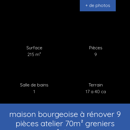
+ de photos
Surface
Pièces
215
m²
9
Salle de bains
Terrain
1
17 a 40 ca
maison bourgeoise à rénover 9
pièces atelier 70m² greniers