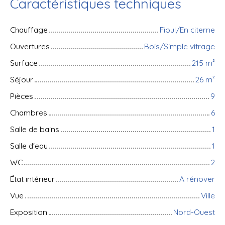
Caractéristiques techniques
Chauffage
Fioul/En citerne
Ouvertures
Bois/Simple vitrage
Surface
215
m²
Séjour
26
m²
Pièces
9
Chambres
6
Salle de bains
1
Salle d'eau
1
WC
2
État intérieur
A rénover
Vue
Ville
Exposition
Nord-Ouest