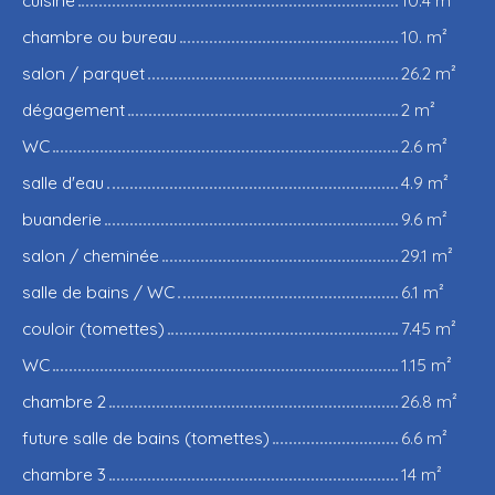
cuisine
10.4 m²
chambre ou bureau
10. m²
salon / parquet
26.2 m²
dégagement
2 m²
WC
2.6 m²
salle d'eau
4.9 m²
buanderie
9.6 m²
salon / cheminée
29.1 m²
salle de bains / WC
6.1 m²
couloir (tomettes)
7.45 m²
WC
1.15 m²
chambre 2
26.8 m²
future salle de bains (tomettes)
6.6 m²
chambre 3
14 m²