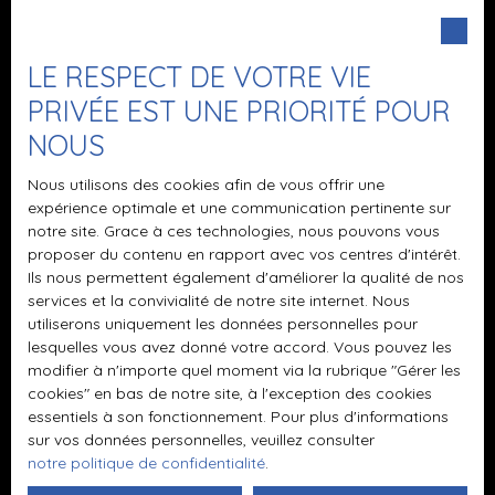
Vente
risques auxquels ce bien est exposé sont
Type de bien
disponibles sur le site Géorisques : www.
Immeuble
LE RESPECT DE VOTRE VIE
georisques. gouv. fr »
PRIVÉE EST UNE PRIORITÉ POUR
Localisation
Longny les Villages (61290)
NOUS
Budget max (€)
Nous utilisons des cookies afin de vous offrir une
expérience optimale et une communication pertinente sur
notre site. Grace à ces technologies, nous pouvons vous
Surface min (m²)
proposer du contenu en rapport avec vos centres d'intérêt.
Ils nous permettent également d'améliorer la qualité de nos
J'accepte le traitement de mes données
services et la convivialité de notre site internet. Nous
personnelles conformément au RGPD. Si vous ne
utiliserons uniquement les données personnelles pour
souhaitez pas faire l'objet de prospection
lesquelles vous avez donné votre accord. Vous pouvez les
commerciale par voie téléphonique, vous pouvez
modifier à n'importe quel moment via la rubrique ″Gérer les
vous inscrire gratuitement sur la liste d'opposition
cookies″ en bas de notre site, à l'exception des cookies
au démarchage téléphonique, prévu par l'article
essentiels à son fonctionnement. Pour plus d'informations
sur vos données personnelles, veuillez consulter
L223-1 du code de la consommation, sur le site
notre politique de confidentialité
.
Internet www.bloctel.gouv.fr ou par courrier
adressé à :