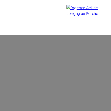
Accueil
Acheter
Estimer
Vendre
Biens vendu
Estimation