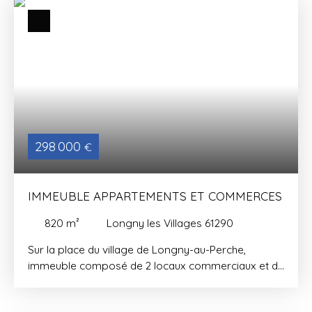
298 000
€
IMMEUBLE APPARTEMENTS ET COMMERCES
820
m²
Longny les Villages 61290
Sur la place du village de Longny-au-Perche,
immeuble composé de 2 locaux commerciaux et de
6 appartements. Au rez de chaussée : local
commercial de 200m² environ, réserve de 23m²