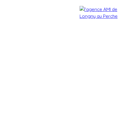
Accueil
Acheter
Estimer
Vendre
Biens vendu
Estimation