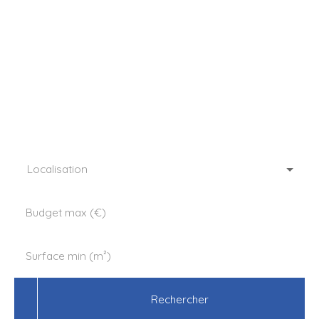
l’agence AMI de
Longny au Perche,
le partenaire de vos
réussites depuis 2009
Localisation
Budget max (€)
Surface min (m²)
Rechercher