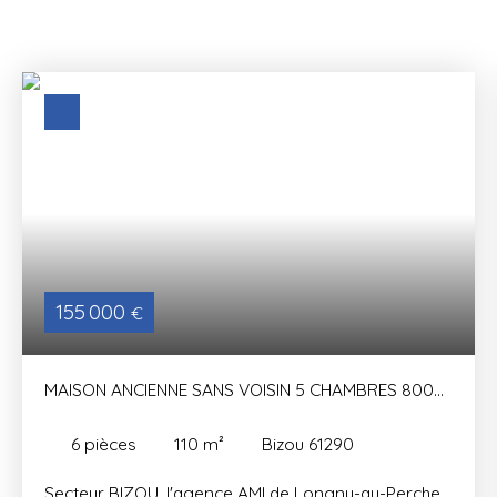
155 000
€
MAISON ANCIENNE SANS VOISIN 5 CHAMBRES 800M²
DE TERRAIN
6
pièces
110
m²
Bizou 61290
Secteur BIZOU, l'agence AMI de Longny-au-Perche